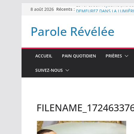
Passer
Récents :
Le roi et son royaume (Introd
8 août 2026
au
DEMEUREZ DANS LA LUMIÈR
Plus de haine
contenu
Parole Révélée
LA NUIT QUE DIEU A MENAC
LABAN
L’INTERVENTION DE DIEU
ACCUEIL
PAIN QUOTIDIEN
PRIÈRES
SUIVEZ-NOUS
FILENAME_17246337