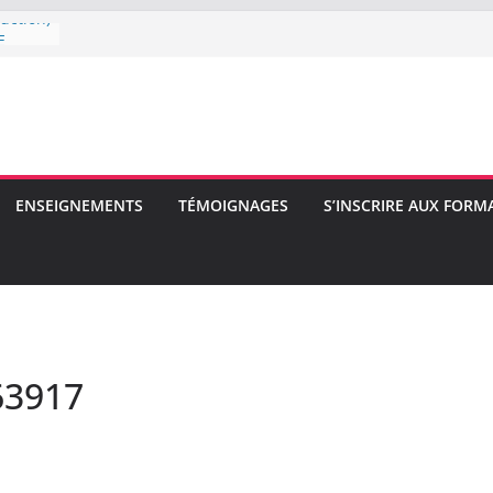
uction)
E
E
ENSEIGNEMENTS
TÉMOIGNAGES
S’INSCRIRE AUX FORM
63917