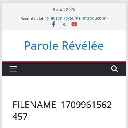
Passer
9 août 2026
au
Récents :
Le roi et son royaume (Introduction)
contenu
DEMEUREZ DANS LA LUMIÈRE
Plus de haine
LA NUIT QUE DIEU A MENACE
Parole Révélée
LABAN
L’INTERVENTION DE DIEU
FILENAME_1709961562
457