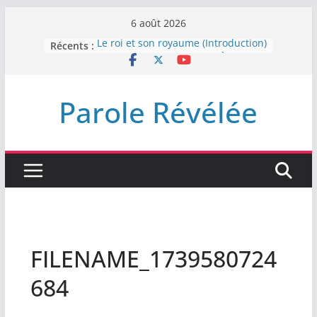
Passer
6 août 2026
au
Récents :
Le roi et son royaume (Introduction)
contenu
DEMEUREZ DANS LA LUMIÈRE
Plus de haine
LA NUIT QUE DIEU A MENACE
Parole Révélée
LABAN
L’INTERVENTION DE DIEU
FILENAME_1739580724
684