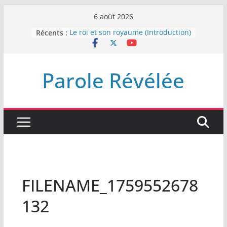
Passer
6 août 2026
au
Récents :
Le roi et son royaume (Introduction)
contenu
DEMEUREZ DANS LA LUMIÈRE
Plus de haine
LA NUIT QUE DIEU A MENACE
Parole Révélée
LABAN
L’INTERVENTION DE DIEU
FILENAME_1759552678
132