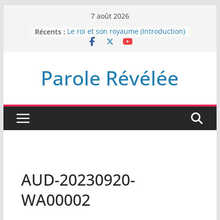
Passer
7 août 2026
au
Récents :
Le roi et son royaume (Introduction)
contenu
DEMEUREZ DANS LA LUMIÈRE
Plus de haine
LA NUIT QUE DIEU A MENACE
Parole Révélée
LABAN
L’INTERVENTION DE DIEU
AUD-20230920-
WA00002