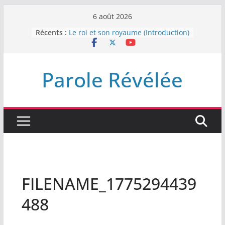
Passer
6 août 2026
au
Récents :
Le roi et son royaume (Introduction)
contenu
DEMEUREZ DANS LA LUMIÈRE
Plus de haine
LA NUIT QUE DIEU A MENACE
Parole Révélée
LABAN
L’INTERVENTION DE DIEU
FILENAME_1775294439
488