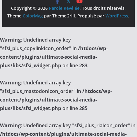
Copyright © 2026
Parole Révélée
. Tous droits réservés.
Theme
ColorMag
par ThemeGrill. Propulsé par
WordPress
.
Warning
: Undefined array key
"sfsi_plus_copylinkIcon_order" in
/htdocs/wp-
content/plugins/ultimate-social-media-
plus/libs/sfsi_widget.php
on line
283
Warning
: Undefined array key
"sfsi_plus_mastodonIcon_order" in
/htdocs/wp-
content/plugins/ultimate-social-media-
plus/libs/sfsi_widget.php
on line
285
Warning
: Undefined array key "sfsi_plus_riaIcon_order" in
/htdocs/wp-content/plugins/ultimate-social-media-