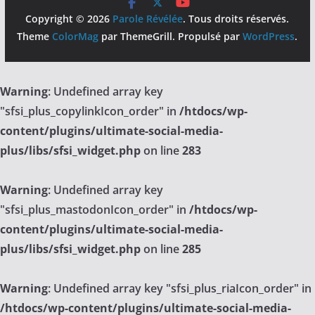
Copyright © 2026
Parole Révélée
. Tous droits réservés.
Theme
ColorMag
par ThemeGrill. Propulsé par
WordPress
.
Warning
: Undefined array key
"sfsi_plus_copylinkIcon_order" in
/htdocs/wp-
content/plugins/ultimate-social-media-
plus/libs/sfsi_widget.php
on line
283
Warning
: Undefined array key
"sfsi_plus_mastodonIcon_order" in
/htdocs/wp-
content/plugins/ultimate-social-media-
plus/libs/sfsi_widget.php
on line
285
Warning
: Undefined array key "sfsi_plus_riaIcon_order" in
/htdocs/wp-content/plugins/ultimate-social-media-