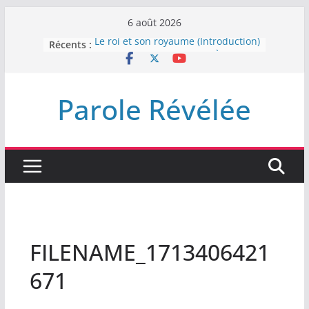
Passer
6 août 2026
au
Récents :
Le roi et son royaume (Introduction)
contenu
DEMEUREZ DANS LA LUMIÈRE
Plus de haine
LA NUIT QUE DIEU A MENACE
Parole Révélée
LABAN
L’INTERVENTION DE DIEU
FILENAME_1713406421
671