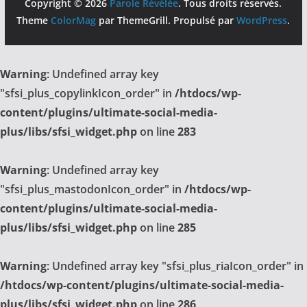
Copyright © 2026
Parole Révélée
. Tous droits réservés.
Theme
ColorMag
par ThemeGrill. Propulsé par
WordPress
.
Warning
: Undefined array key
"sfsi_plus_copylinkIcon_order" in
/htdocs/wp-
content/plugins/ultimate-social-media-
plus/libs/sfsi_widget.php
on line
283
Warning
: Undefined array key
"sfsi_plus_mastodonIcon_order" in
/htdocs/wp-
content/plugins/ultimate-social-media-
plus/libs/sfsi_widget.php
on line
285
Warning
: Undefined array key "sfsi_plus_riaIcon_order" in
/htdocs/wp-content/plugins/ultimate-social-media-
plus/libs/sfsi_widget.php
on line
286