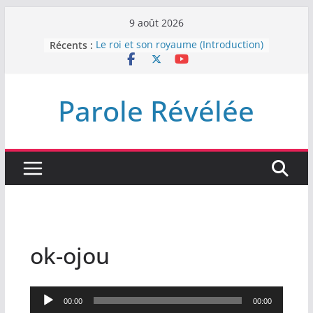
Passer
9 août 2026
au
Récents :
Le roi et son royaume (Introduction)
contenu
DEMEUREZ DANS LA LUMIÈRE
Plus de haine
LA NUIT QUE DIEU A MENACE
Parole Révélée
LABAN
L’INTERVENTION DE DIEU
ok-ojou
Lecteur
00:00
00:00