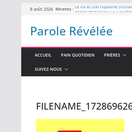
Passer
Récents :
Le roi et son royaume (Introd
8 août 2026
au
DEMEUREZ DANS LA LUMIÈR
Plus de haine
contenu
Parole Révélée
LA NUIT QUE DIEU A MENAC
LABAN
L’INTERVENTION DE DIEU
ACCUEIL
PAIN QUOTIDIEN
PRIÈRES
SUIVEZ-NOUS
FILENAME_17286962