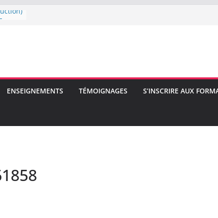
uction)
E
E
ENSEIGNEMENTS
TÉMOIGNAGES
S’INSCRIRE AUX FORM
61858