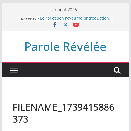
Passer
7 août 2026
au
Récents :
Le roi et son royaume (Introduction)
contenu
DEMEUREZ DANS LA LUMIÈRE
Plus de haine
LA NUIT QUE DIEU A MENACE
Parole Révélée
LABAN
L’INTERVENTION DE DIEU
FILENAME_1739415886
373