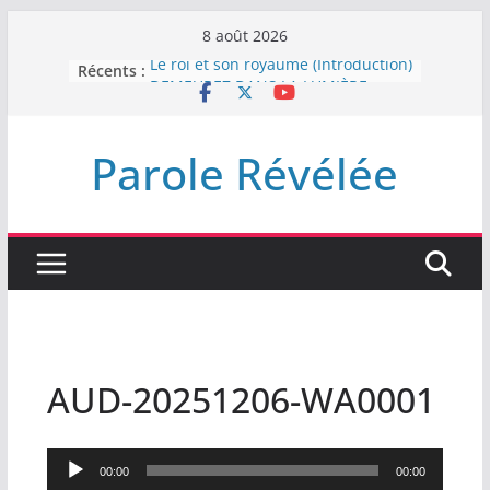
Passer
8 août 2026
au
Récents :
Le roi et son royaume (Introduction)
contenu
DEMEUREZ DANS LA LUMIÈRE
Plus de haine
LA NUIT QUE DIEU A MENACE
Parole Révélée
LABAN
L’INTERVENTION DE DIEU
AUD-20251206-WA0001
Lecteur
00:00
00:00