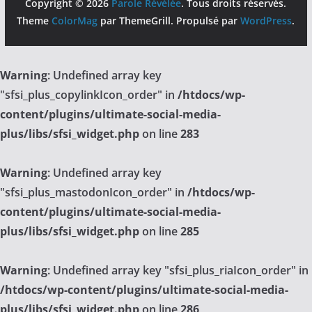
Copyright © 2026
Parole Révélée
. Tous droits réservés.
Theme
ColorMag
par ThemeGrill. Propulsé par
WordPress
.
Warning
: Undefined array key
"sfsi_plus_copylinkIcon_order" in
/htdocs/wp-
content/plugins/ultimate-social-media-
plus/libs/sfsi_widget.php
on line
283
Warning
: Undefined array key
"sfsi_plus_mastodonIcon_order" in
/htdocs/wp-
content/plugins/ultimate-social-media-
plus/libs/sfsi_widget.php
on line
285
Warning
: Undefined array key "sfsi_plus_riaIcon_order" in
/htdocs/wp-content/plugins/ultimate-social-media-
plus/libs/sfsi_widget.php
on line
286