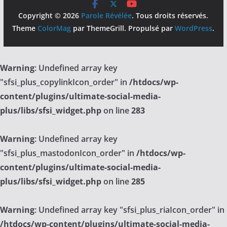
Copyright © 2026
Parole Révélée
. Tous droits réservés.
Theme
ColorMag
par ThemeGrill. Propulsé par
WordPress
.
Warning
: Undefined array key
"sfsi_plus_copylinkIcon_order" in
/htdocs/wp-
content/plugins/ultimate-social-media-
plus/libs/sfsi_widget.php
on line
283
Warning
: Undefined array key
"sfsi_plus_mastodonIcon_order" in
/htdocs/wp-
content/plugins/ultimate-social-media-
plus/libs/sfsi_widget.php
on line
285
Warning
: Undefined array key "sfsi_plus_riaIcon_order" in
/htdocs/wp-content/plugins/ultimate-social-media-