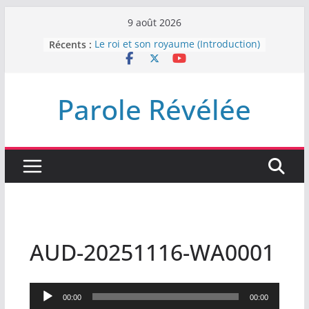
Passer
9 août 2026
au
Récents :
Le roi et son royaume (Introduction)
contenu
DEMEUREZ DANS LA LUMIÈRE
Plus de haine
LA NUIT QUE DIEU A MENACE
Parole Révélée
LABAN
L’INTERVENTION DE DIEU
AUD-20251116-WA0001
Lecteur
00:00
00:00