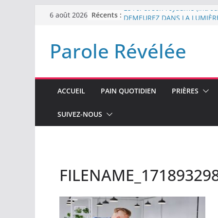
Passer
Récents :
Le roi et son royaume (Introd
6 août 2026
au
DEMEUREZ DANS LA LUMIÈR
Plus de haine
contenu
Parole Révélée
LA NUIT QUE DIEU A MENAC
LABAN
L’INTERVENTION DE DIEU
ACCUEIL
PAIN QUOTIDIEN
PRIÈRES
SUIVEZ-NOUS
FILENAME_17189329