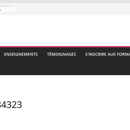
uction)
E
E
ENSEIGNEMENTS
TÉMOIGNAGES
S’INSCRIRE AUX FORM
84323