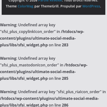
Copyright © 2026
Parole Révélée
. Tous droits réservés.
Theme
ColorMag
par ThemeGrill. Propulsé par
WordPress
.
Warning
: Undefined array key
"sfsi_plus_copylinkIcon_order" in
/htdocs/wp-
content/plugins/ultimate-social-media-
plus/libs/sfsi_widget.php
on line
283
Warning
: Undefined array key
"sfsi_plus_mastodonIcon_order" in
/htdocs/wp-
content/plugins/ultimate-social-media-
plus/libs/sfsi_widget.php
on line
285
Warning
: Undefined array key "sfsi_plus_riaIcon_order" in
/htdocs/wp-content/plugins/ultimate-social-media-
plus/libs/sfsi_widget.php
on line
286