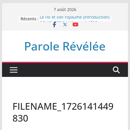
Passer
7 août 2026
au
Le roi et son royaume (Introduction)
Récents :
contenu
DEMEUREZ DANS LA LUMIÈRE
Plus de haine
LA NUIT QUE DIEU A MENACE
Parole Révélée
LABAN
L’INTERVENTION DE DIEU
FILENAME_1726141449
830