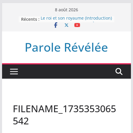
Passer
8 août 2026
au
Récents :
Le roi et son royaume (Introduction)
contenu
DEMEUREZ DANS LA LUMIÈRE
Plus de haine
LA NUIT QUE DIEU A MENACE
Parole Révélée
LABAN
L’INTERVENTION DE DIEU
FILENAME_1735353065
542