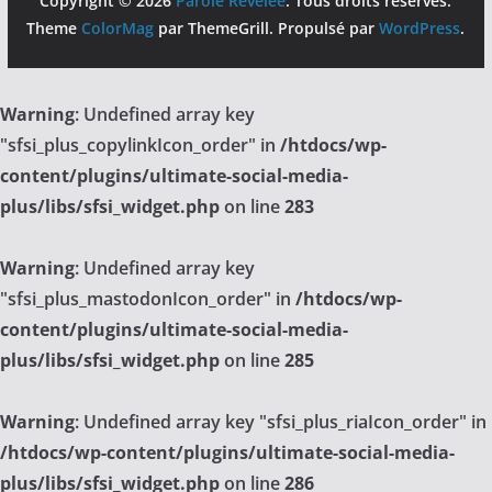
Copyright © 2026
Parole Révélée
. Tous droits réservés.
Theme
ColorMag
par ThemeGrill. Propulsé par
WordPress
.
Warning
: Undefined array key
"sfsi_plus_copylinkIcon_order" in
/htdocs/wp-
content/plugins/ultimate-social-media-
plus/libs/sfsi_widget.php
on line
283
Warning
: Undefined array key
"sfsi_plus_mastodonIcon_order" in
/htdocs/wp-
content/plugins/ultimate-social-media-
plus/libs/sfsi_widget.php
on line
285
Warning
: Undefined array key "sfsi_plus_riaIcon_order" in
/htdocs/wp-content/plugins/ultimate-social-media-
plus/libs/sfsi_widget.php
on line
286