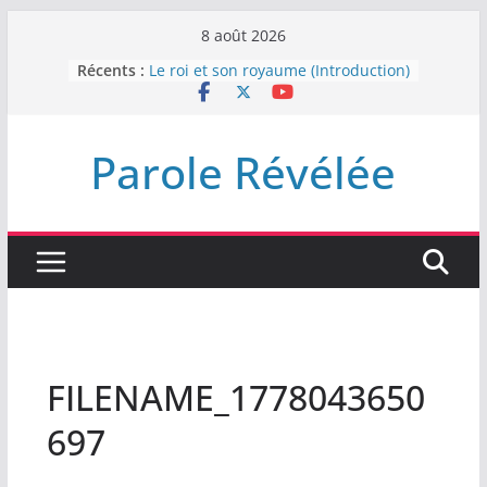
Passer
8 août 2026
au
Récents :
Le roi et son royaume (Introduction)
contenu
DEMEUREZ DANS LA LUMIÈRE
Plus de haine
LA NUIT QUE DIEU A MENACE
Parole Révélée
LABAN
L’INTERVENTION DE DIEU
FILENAME_1778043650
697