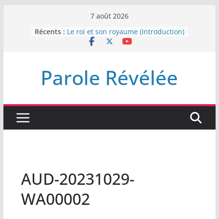
Passer
7 août 2026
au
Récents :
Le roi et son royaume (Introduction)
contenu
DEMEUREZ DANS LA LUMIÈRE
Plus de haine
LA NUIT QUE DIEU A MENACE
Parole Révélée
LABAN
L’INTERVENTION DE DIEU
AUD-20231029-
WA00002