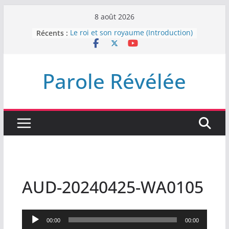
Passer
8 août 2026
au
Récents :
Le roi et son royaume (Introduction)
contenu
DEMEUREZ DANS LA LUMIÈRE
Plus de haine
LA NUIT QUE DIEU A MENACE
Parole Révélée
LABAN
L’INTERVENTION DE DIEU
AUD-20240425-WA0105
Lecteur
00:00
00:00