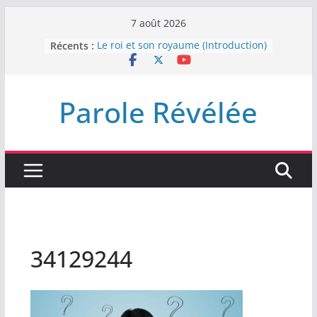
Passer
7 août 2026
au
Récents :
Le roi et son royaume (Introduction)
contenu
DEMEUREZ DANS LA LUMIÈRE
Plus de haine
LA NUIT QUE DIEU A MENACE
Parole Révélée
LABAN
L’INTERVENTION DE DIEU
34129244