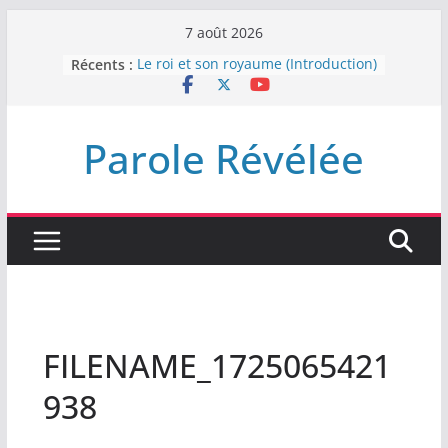
Passer
7 août 2026
au
Récents :
Le roi et son royaume (Introduction)
contenu
DEMEUREZ DANS LA LUMIÈRE
Plus de haine
LA NUIT QUE DIEU A MENACE
Parole Révélée
LABAN
L’INTERVENTION DE DIEU
FILENAME_1725065421
938