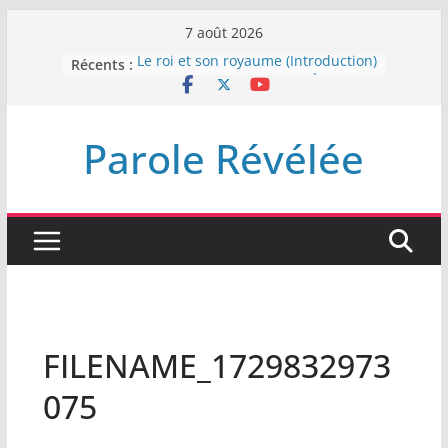
Passer
7 août 2026
au
Récents :
Le roi et son royaume (Introduction)
contenu
DEMEUREZ DANS LA LUMIÈRE
Plus de haine
LA NUIT QUE DIEU A MENACE
Parole Révélée
LABAN
L’INTERVENTION DE DIEU
FILENAME_1729832973
075