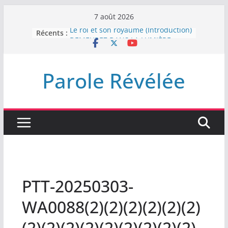
Passer
7 août 2026
au
Récents :
Le roi et son royaume (Introduction)
contenu
DEMEUREZ DANS LA LUMIÈRE
Plus de haine
LA NUIT QUE DIEU A MENACE
Parole Révélée
LABAN
L’INTERVENTION DE DIEU
PTT-20250303-
WA0088(2)(2)(2)(2)(2)(2)
(2)(2)(2)(2)(2)(2)(2)(2)(2)