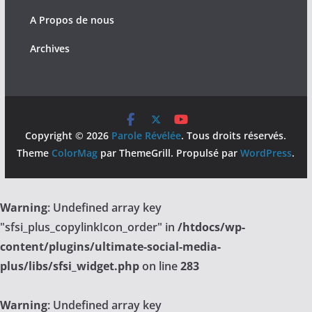
A Propos de nous
Archives
Copyright © 2026
Parole Révélée
. Tous droits réservés.
Theme
ColorMag
par ThemeGrill. Propulsé par
WordPress
.
Warning
: Undefined array key
"sfsi_plus_copylinkIcon_order" in
/htdocs/wp-
content/plugins/ultimate-social-media-
plus/libs/sfsi_widget.php
on line
283
Warning
: Undefined array key