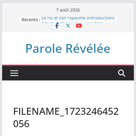
Passer
7 août 2026
au
Récents :
Le roi et son royaume (Introduction)
contenu
DEMEUREZ DANS LA LUMIÈRE
Plus de haine
LA NUIT QUE DIEU A MENACE
Parole Révélée
LABAN
L’INTERVENTION DE DIEU
FILENAME_1723246452
056