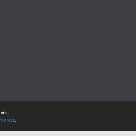
rvés.
dPress
.