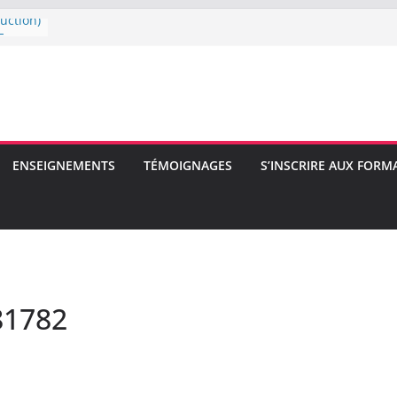
uction)
E
E
ENSEIGNEMENTS
TÉMOIGNAGES
S’INSCRIRE AUX FORM
81782