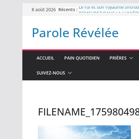
Passer
Récents :
Le roi et son royaume (Introd
8 août 2026
au
DEMEUREZ DANS LA LUMIÈR
Plus de haine
contenu
Parole Révélée
LA NUIT QUE DIEU A MENAC
LABAN
L’INTERVENTION DE DIEU
ACCUEIL
PAIN QUOTIDIEN
PRIÈRES
SUIVEZ-NOUS
FILENAME_17598049