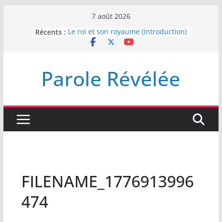
Passer
7 août 2026
au
Récents :
Le roi et son royaume (Introduction)
contenu
DEMEUREZ DANS LA LUMIÈRE
Plus de haine
LA NUIT QUE DIEU A MENACE
Parole Révélée
LABAN
L’INTERVENTION DE DIEU
FILENAME_1776913996
474