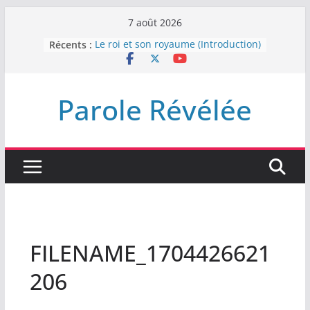
Passer
7 août 2026
au
Récents :
Le roi et son royaume (Introduction)
contenu
DEMEUREZ DANS LA LUMIÈRE
Plus de haine
LA NUIT QUE DIEU A MENACE
Parole Révélée
LABAN
L’INTERVENTION DE DIEU
FILENAME_1704426621
206