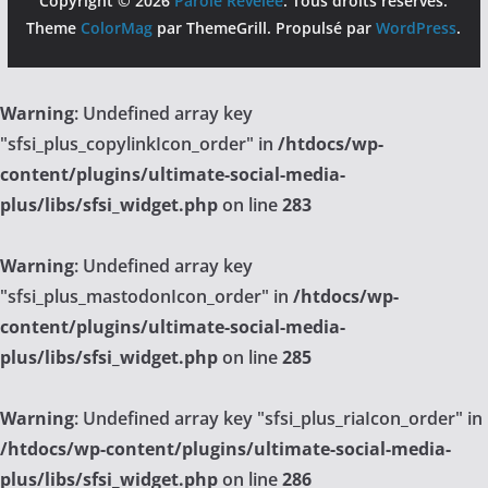
Copyright © 2026
Parole Révélée
. Tous droits réservés.
Theme
ColorMag
par ThemeGrill. Propulsé par
WordPress
.
Warning
: Undefined array key
"sfsi_plus_copylinkIcon_order" in
/htdocs/wp-
content/plugins/ultimate-social-media-
plus/libs/sfsi_widget.php
on line
283
Warning
: Undefined array key
"sfsi_plus_mastodonIcon_order" in
/htdocs/wp-
content/plugins/ultimate-social-media-
plus/libs/sfsi_widget.php
on line
285
Warning
: Undefined array key "sfsi_plus_riaIcon_order" in
/htdocs/wp-content/plugins/ultimate-social-media-
plus/libs/sfsi_widget.php
on line
286