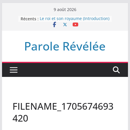
Passer
9 août 2026
au
Récents :
Le roi et son royaume (Introduction)
contenu
DEMEUREZ DANS LA LUMIÈRE
Plus de haine
LA NUIT QUE DIEU A MENACE
Parole Révélée
LABAN
L’INTERVENTION DE DIEU
FILENAME_1705674693
420