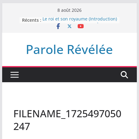
Passer
8 août 2026
au
Récents :
Le roi et son royaume (Introduction)
contenu
DEMEUREZ DANS LA LUMIÈRE
Plus de haine
LA NUIT QUE DIEU A MENACE
Parole Révélée
LABAN
L’INTERVENTION DE DIEU
FILENAME_1725497050
247