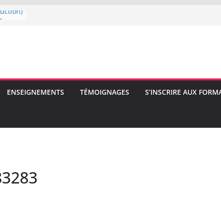
uction)
E
E
ENSEIGNEMENTS
TÉMOIGNAGES
S’INSCRIRE AUX FORM
83283