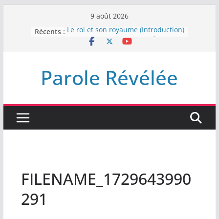
Passer
9 août 2026
au
Récents :
Le roi et son royaume (Introduction)
contenu
DEMEUREZ DANS LA LUMIÈRE
Plus de haine
LA NUIT QUE DIEU A MENACE
Parole Révélée
LABAN
L’INTERVENTION DE DIEU
FILENAME_1729643990
291