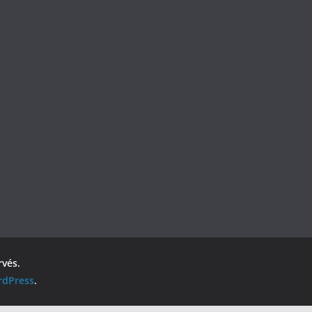
rvés.
dPress
.