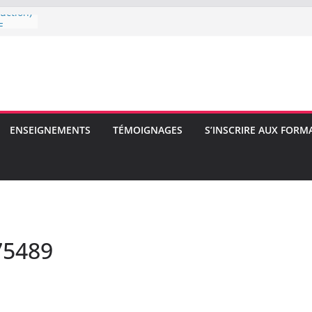
uction)
E
E
ENSEIGNEMENTS
TÉMOIGNAGES
S’INSCRIRE AUX FORM
75489