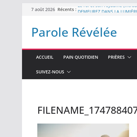
Passer
Récents :
Le roi et son royaume (Introd
7 août 2026
au
DEMEUREZ DANS LA LUMIÈR
Plus de haine
contenu
Parole Révélée
LA NUIT QUE DIEU A MENAC
LABAN
L’INTERVENTION DE DIEU
ACCUEIL
PAIN QUOTIDIEN
PRIÈRES
SUIVEZ-NOUS
FILENAME_17478840