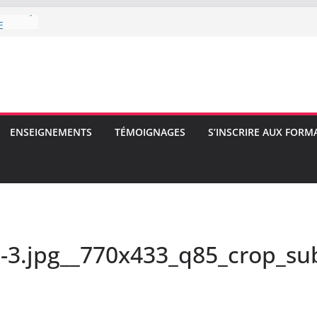
uction)
E
E
ENSEIGNEMENTS
TÉMOIGNAGES
S’INSCRIRE AUX FORM
3.jpg__770x433_q85_crop_su