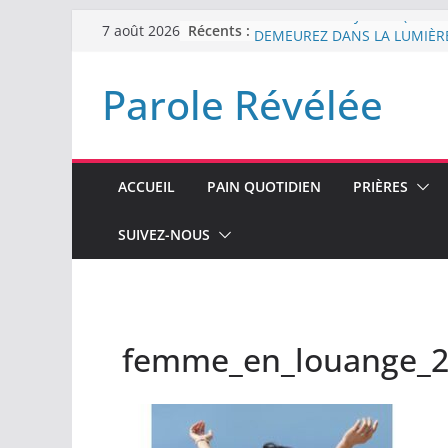
Passer
Récents :
Le roi et son royaume (Introd
7 août 2026
au
DEMEUREZ DANS LA LUMIÈR
Plus de haine
contenu
Parole Révélée
LA NUIT QUE DIEU A MENAC
LABAN
L’INTERVENTION DE DIEU
ACCUEIL
PAIN QUOTIDIEN
PRIÈRES
SUIVEZ-NOUS
femme_en_louange_2-