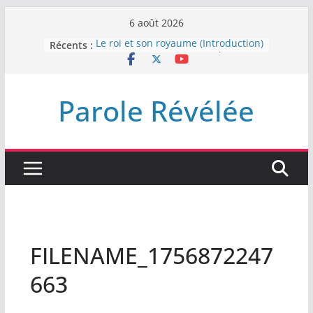
Passer
6 août 2026
au
Récents :
Le roi et son royaume (Introduction)
contenu
DEMEUREZ DANS LA LUMIÈRE
Plus de haine
LA NUIT QUE DIEU A MENACE
Parole Révélée
LABAN
L’INTERVENTION DE DIEU
FILENAME_1756872247
663