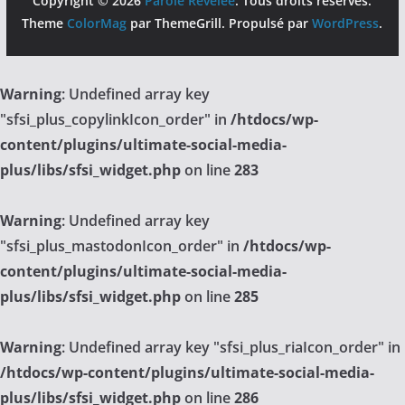
Copyright © 2026
Parole Révélée
. Tous droits réservés.
Theme
ColorMag
par ThemeGrill. Propulsé par
WordPress
.
Warning
: Undefined array key
"sfsi_plus_copylinkIcon_order" in
/htdocs/wp-
content/plugins/ultimate-social-media-
plus/libs/sfsi_widget.php
on line
283
Warning
: Undefined array key
"sfsi_plus_mastodonIcon_order" in
/htdocs/wp-
content/plugins/ultimate-social-media-
plus/libs/sfsi_widget.php
on line
285
Warning
: Undefined array key "sfsi_plus_riaIcon_order" in
/htdocs/wp-content/plugins/ultimate-social-media-
plus/libs/sfsi_widget.php
on line
286