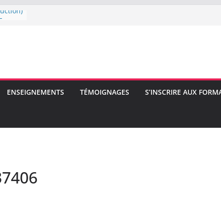
uction)
E
E
ENSEIGNEMENTS
TÉMOIGNAGES
S’INSCRIRE AUX FORM
37406