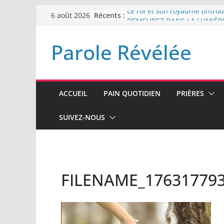
Passer
Récents :
Le roi et son royaume (Introd
6 août 2026
au
DEMEUREZ DANS LA LUMIÈR
Plus de haine
contenu
Parole Révélée
LA NUIT QUE DIEU A MENAC
LABAN
L’INTERVENTION DE DIEU
ACCUEIL
PAIN QUOTIDIEN
PRIÈRES
SUIVEZ-NOUS
FILENAME_17631779