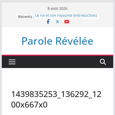
Passer
8 août 2026
au
Récents :
Le roi et son royaume (Introduction)
contenu
DEMEUREZ DANS LA LUMIÈRE
Plus de haine
LA NUIT QUE DIEU A MENACE
Parole Révélée
LABAN
L’INTERVENTION DE DIEU
1439835253_136292_12
00x667x0