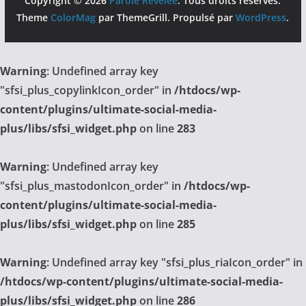
Copyright © 2026
Parole Révélée
. Tous droits réservés.
Theme
ColorMag
par ThemeGrill. Propulsé par
WordPress
.
Warning
: Undefined array key
"sfsi_plus_copylinkIcon_order" in
/htdocs/wp-
content/plugins/ultimate-social-media-
plus/libs/sfsi_widget.php
on line
283
Warning
: Undefined array key
"sfsi_plus_mastodonIcon_order" in
/htdocs/wp-
content/plugins/ultimate-social-media-
plus/libs/sfsi_widget.php
on line
285
Warning
: Undefined array key "sfsi_plus_riaIcon_order" in
/htdocs/wp-content/plugins/ultimate-social-media-
plus/libs/sfsi_widget.php
on line
286