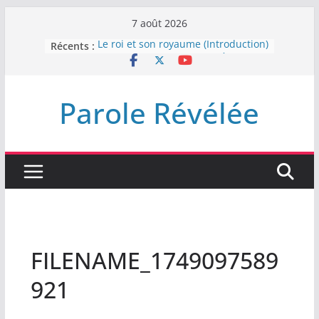
Passer
7 août 2026
au
Récents :
Le roi et son royaume (Introduction)
contenu
DEMEUREZ DANS LA LUMIÈRE
Plus de haine
LA NUIT QUE DIEU A MENACE
Parole Révélée
LABAN
L’INTERVENTION DE DIEU
FILENAME_1749097589
921