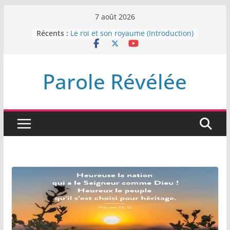
Passer
7 août 2026
au
Récents :
Le roi et son royaume (Introduction)
contenu
DEMEUREZ DANS LA LUMIÈRE
Plus de haine
LA NUIT QUE DIEU A MENACE
Parole Révélée
LABAN
L’INTERVENTION DE DIEU