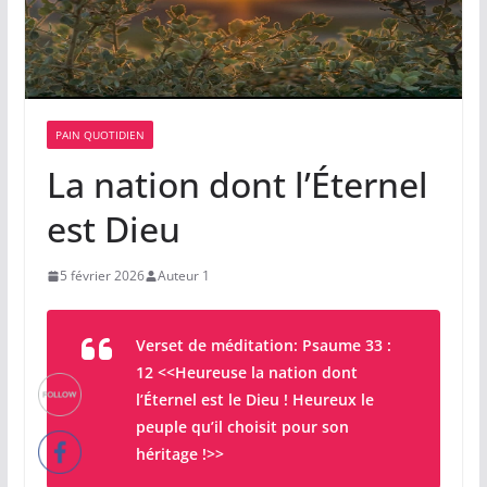
PAIN QUOTIDIEN
La nation dont l’Éternel
est Dieu
5 février 2026
Auteur 1
Verset de méditation:
Psaume 33 :
12
<<Heureuse la nation dont
l’Éternel est le Dieu ! Heureux le
peuple qu’il choisit pour son
héritage !>>