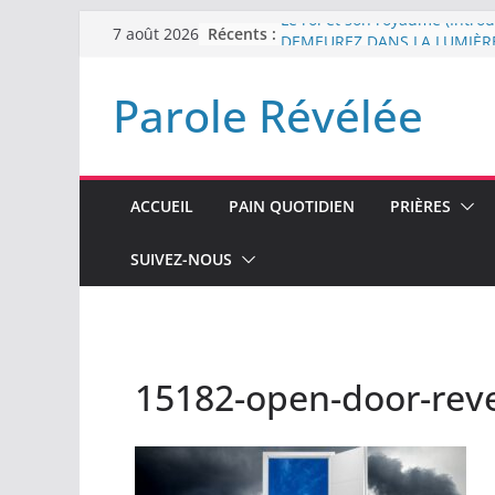
Passer
Récents :
Le roi et son royaume (Introd
7 août 2026
au
DEMEUREZ DANS LA LUMIÈR
Plus de haine
contenu
Parole Révélée
LA NUIT QUE DIEU A MENAC
LABAN
L’INTERVENTION DE DIEU
ACCUEIL
PAIN QUOTIDIEN
PRIÈRES
SUIVEZ-NOUS
15182-open-door-reve