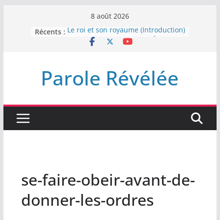
Passer
8 août 2026
au
Récents :
Le roi et son royaume (Introduction)
contenu
DEMEUREZ DANS LA LUMIÈRE
Plus de haine
LA NUIT QUE DIEU A MENACE
Parole Révélée
LABAN
L’INTERVENTION DE DIEU
se-faire-obeir-avant-de-
donner-les-ordres