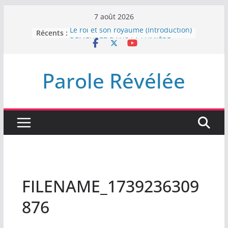
Passer
7 août 2026
au
Récents :
Le roi et son royaume (Introduction)
contenu
DEMEUREZ DANS LA LUMIÈRE
Plus de haine
LA NUIT QUE DIEU A MENACE
Parole Révélée
LABAN
L’INTERVENTION DE DIEU
FILENAME_1739236309
876