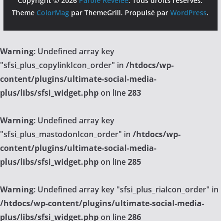
Copyright © 2026
Parole Révélée
. Tous droits réservés.
Theme
ColorMag
par ThemeGrill. Propulsé par
WordPress
.
Warning
: Undefined array key
"sfsi_plus_copylinkIcon_order" in
/htdocs/wp-
content/plugins/ultimate-social-media-
plus/libs/sfsi_widget.php
on line
283
Warning
: Undefined array key
"sfsi_plus_mastodonIcon_order" in
/htdocs/wp-
content/plugins/ultimate-social-media-
plus/libs/sfsi_widget.php
on line
285
Warning
: Undefined array key "sfsi_plus_riaIcon_order" in
/htdocs/wp-content/plugins/ultimate-social-media-
plus/libs/sfsi_widget.php
on line
286