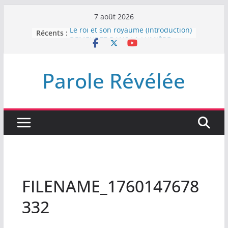
Passer
7 août 2026
au
Récents :
Le roi et son royaume (Introduction)
contenu
DEMEUREZ DANS LA LUMIÈRE
Plus de haine
LA NUIT QUE DIEU A MENACE
Parole Révélée
LABAN
L’INTERVENTION DE DIEU
FILENAME_1760147678
332