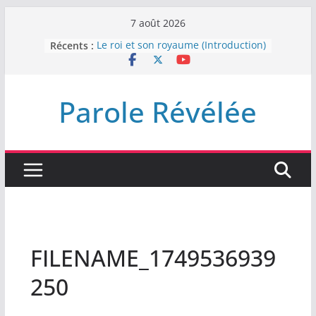
Passer
7 août 2026
au
Récents :
Le roi et son royaume (Introduction)
contenu
DEMEUREZ DANS LA LUMIÈRE
Plus de haine
LA NUIT QUE DIEU A MENACE
Parole Révélée
LABAN
L’INTERVENTION DE DIEU
FILENAME_1749536939
250