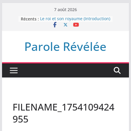
Passer
7 août 2026
au
Récents :
Le roi et son royaume (Introduction)
contenu
DEMEUREZ DANS LA LUMIÈRE
Plus de haine
LA NUIT QUE DIEU A MENACE
Parole Révélée
LABAN
L’INTERVENTION DE DIEU
FILENAME_1754109424
955