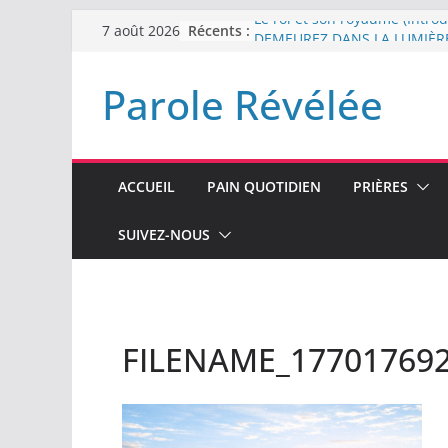
Passer
Récents :
Le roi et son royaume (Introd
7 août 2026
au
DEMEUREZ DANS LA LUMIÈR
Plus de haine
contenu
Parole Révélée
LA NUIT QUE DIEU A MENAC
LABAN
L’INTERVENTION DE DIEU
ACCUEIL
PAIN QUOTIDIEN
PRIÈRES
SUIVEZ-NOUS
FILENAME_17701769