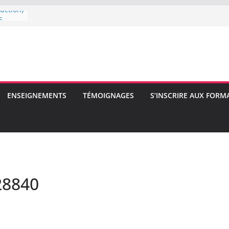
uction)
E
E
ENSEIGNEMENTS
TÉMOIGNAGES
S’INSCRIRE AUX FORM
28840