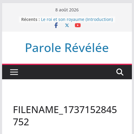
Passer
8 août 2026
au
Récents :
Le roi et son royaume (Introduction)
contenu
DEMEUREZ DANS LA LUMIÈRE
Plus de haine
LA NUIT QUE DIEU A MENACE
Parole Révélée
LABAN
L’INTERVENTION DE DIEU
FILENAME_1737152845
752