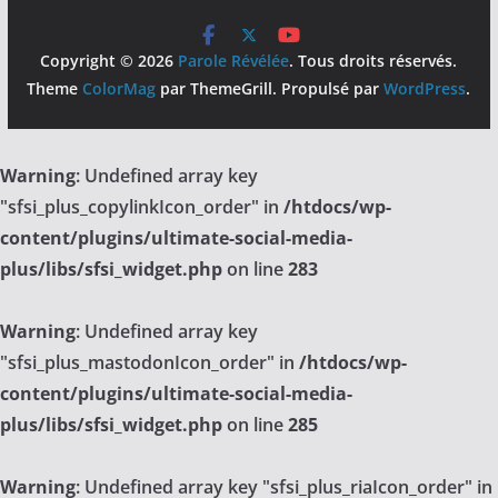
Copyright © 2026
Parole Révélée
. Tous droits réservés.
Theme
ColorMag
par ThemeGrill. Propulsé par
WordPress
.
Warning
: Undefined array key
"sfsi_plus_copylinkIcon_order" in
/htdocs/wp-
content/plugins/ultimate-social-media-
plus/libs/sfsi_widget.php
on line
283
Warning
: Undefined array key
"sfsi_plus_mastodonIcon_order" in
/htdocs/wp-
content/plugins/ultimate-social-media-
plus/libs/sfsi_widget.php
on line
285
Warning
: Undefined array key "sfsi_plus_riaIcon_order" in