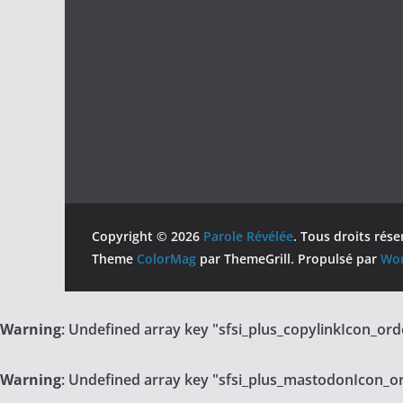
Copyright © 2026
Parole Révélée
. Tous droits rése
Theme
ColorMag
par ThemeGrill. Propulsé par
Wor
Warning
: Undefined array key "sfsi_plus_copylinkIcon_ord
Warning
: Undefined array key "sfsi_plus_mastodonIcon_o