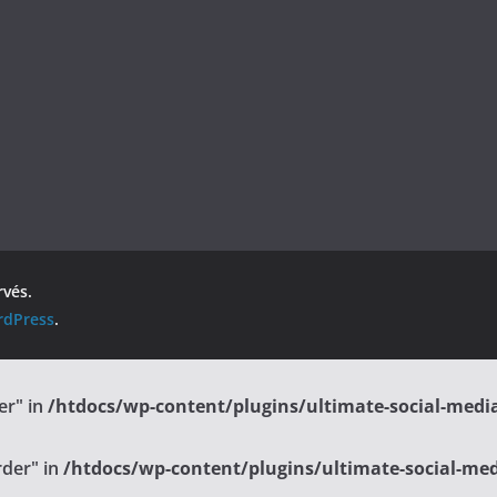
rvés.
dPress
.
er" in
/htdocs/wp-content/plugins/ultimate-social-media
rder" in
/htdocs/wp-content/plugins/ultimate-social-medi