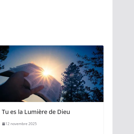
flèches
haut/bas
pour
augmenter
ou
diminuer
le
volume.
Tu es la Lumière de Dieu
12 novembre 2025