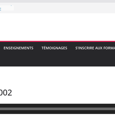
uction)
E
E
ENSEIGNEMENTS
TÉMOIGNAGES
S’INSCRIRE AUX FORM
002