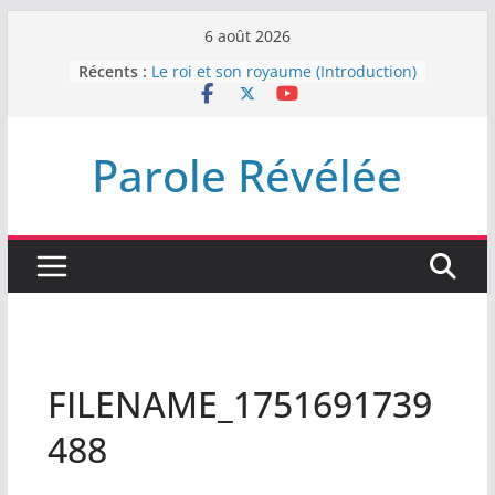
Passer
6 août 2026
au
Récents :
Le roi et son royaume (Introduction)
contenu
DEMEUREZ DANS LA LUMIÈRE
Plus de haine
LA NUIT QUE DIEU A MENACE
Parole Révélée
LABAN
L’INTERVENTION DE DIEU
FILENAME_1751691739
488