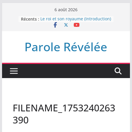
Passer
6 août 2026
au
Récents :
Le roi et son royaume (Introduction)
contenu
DEMEUREZ DANS LA LUMIÈRE
Plus de haine
LA NUIT QUE DIEU A MENACE
Parole Révélée
LABAN
L’INTERVENTION DE DIEU
FILENAME_1753240263
390